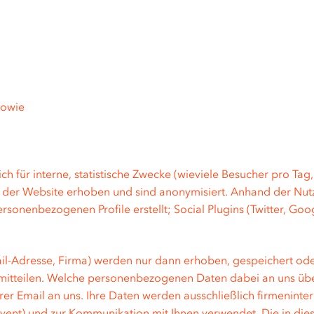
sowie
h für interne, statistische Zwecke (wieviele Besucher pro Tag
 der Website erhoben und sind anonymisiert. Anhand der Nutz
ersonenbezogenen Profile erstellt; Social Plugins (Twitter, Go
-Adresse, Firma) werden nur dann erhoben, gespeichert oder
mitteilen. Welche personenbezogenen Daten dabei an uns über
er Email an uns. Ihre Daten werden ausschließlich firmeninter
zu Event) und zur Kommunikation mit Ihnen verwendet. Die in